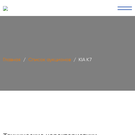
Главная
/
Cписок аукционов
/
KIA K7